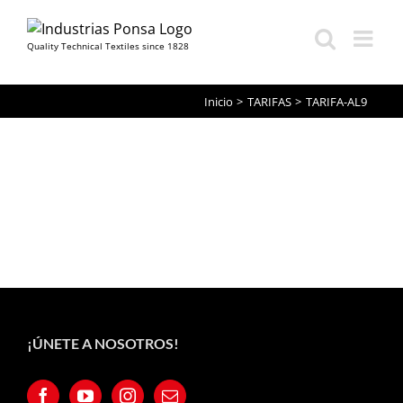
Quality Technical Textiles since 1828
Saltar
Inicio
TARIFAS
TARIFA-AL9
al
contenido
¡ÚNETE A NOSOTROS!