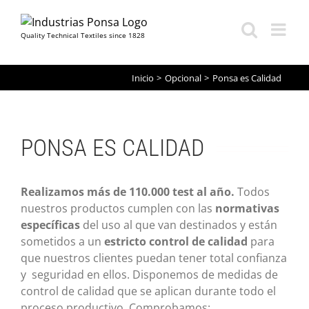
Quality Technical Textiles since 1828
Saltar
Inicio
Opcional
Ponsa es Calidad
al
contenido
PONSA ES CALIDAD
Realizamos más de 110.000 test al año.
Todos
nuestros productos cumplen con las
normativas
específicas
del uso al que van destinados y están
sometidos a un
estricto
control de calidad
para
que nuestros clientes puedan tener total confianza
y seguridad en ellos. Disponemos de medidas de
control de calidad que se aplican durante todo el
proceso productivo. Comprobamos: