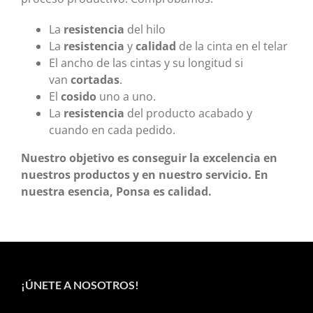
La
resistencia
del hilo
La
resistencia
y
calidad
de la cinta en el telar
El ancho de las cintas y su longitud si
van
cortadas
.
El
cosido
uno a uno.
La
resistencia
del producto acabado y
cuando en cada pedido.
Nuestro objetivo es conseguir la excelencia en
nuestros productos y en nuestro servicio. En
nuestra esencia, Ponsa es calidad.
¡ÚNETE A NOSOTROS!