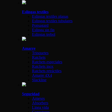
Eslingas textiles
Eslingas textiles planas
Eslingas textiles tubulares
Ponsagard
Eslinga sin fin
Eslingas trebol
Amarre
Trinquetes
Ratchets
Ratchets especiales
Ratchets inox
Ratchets retráctiles
Amarre 4X4
Slackline
Seguridad
Arneses
Absorbers
Linea vida
Conectores