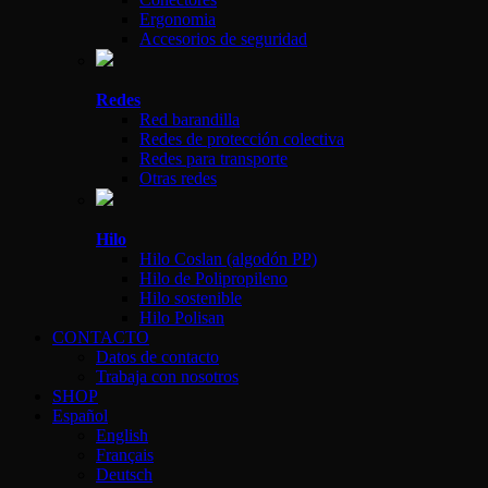
Ergonomia
Accesorios de seguridad
Redes
Red barandilla
Redes de protección colectiva
Redes para transporte
Otras redes
Hilo
Hilo Coslan (algodón PP)
Hilo de Polipropileno
Hilo sostenible
Hilo Polisan
CONTACTO
Datos de contacto
Trabaja con nosotros
SHOP
Español
English
Français
Deutsch