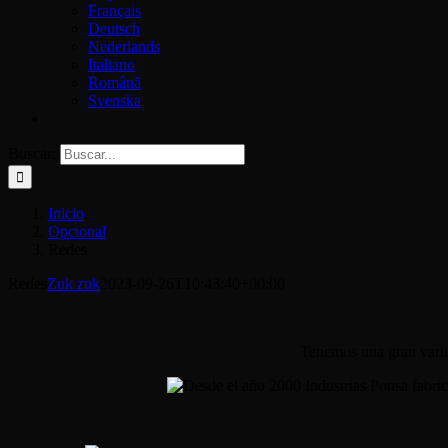
Français
Deutsch
Nederlands
Italiano
Română
Svenska
Buscar:
Inicio
Opcional
Redes
Redes
Zuk zuk
2023-09-26T10:43:40+00:00
Tenemos una gran varied