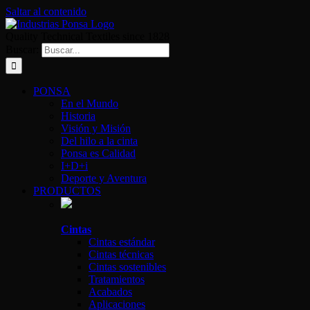
Saltar al contenido
Quality Technical Textiles since 1828
Buscar:
PONSA
En el Mundo
Historia
Visión y Misión
Del hilo a la cinta
Ponsa es Calidad
I+D+i
Deporte y Aventura
PRODUCTOS
Cintas
Cintas estándar
Cintas técnicas
Cintas sostenibles
Tratamientos
Acabados
Aplicaciones