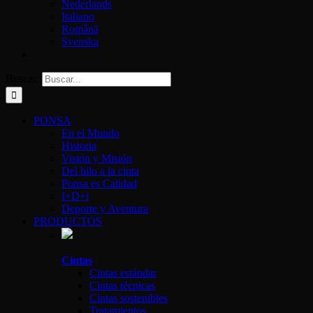
Nederlands
Italiano
Română
Svenska
Buscar:
PONSA
En el Mundo
Historia
Visión y Misión
Del hilo a la cinta
Ponsa es Calidad
I+D+i
Deporte y Aventura
PRODUCTOS
Cintas
Cintas estándar
Cintas técnicas
Cintas sostenibles
Tratamientos