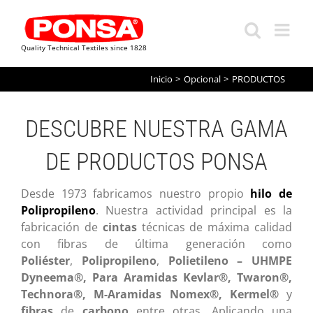
Quality Technical Textiles since 1828
Saltar
Inicio
Opcional
PRODUCTOS
al
contenido
DESCUBRE NUESTRA GAMA
DE PRODUCTOS PONSA
Desde 1973 fabricamos nuestro propio
hilo de
Polipropileno
. Nuestra actividad principal es la
fabricación de
cintas
técnicas de máxima calidad
con fibras de última generación como
Poliéster
,
Polipropileno
,
Polietileno – UHMPE
Dyneema®, Para Aramidas Kevlar®, Twaron®,
Technora®, M-Aramidas Nomex®, Kermel®
y
fibras
de
carbono
entre otras. Aplicando una