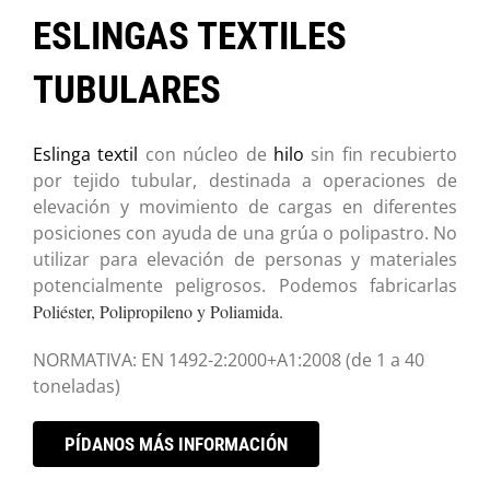
ESLINGAS TEXTILES
TUBULARES
Eslinga textil
con núcleo de
hilo
sin fin recubierto
por tejido tubular, destinada a operaciones de
elevación y movimiento de cargas en diferentes
posiciones con ayuda de una grúa o polipastro. No
utilizar para elevación de personas y materiales
potencialmente peligrosos. Podemos fabricarlas
Poliéster, Polipropileno y Poliamida.
NORMATIVA: EN 1492-2:2000+A1:2008 (de 1 a 40
toneladas)
PÍDANOS MÁS INFORMACIÓN