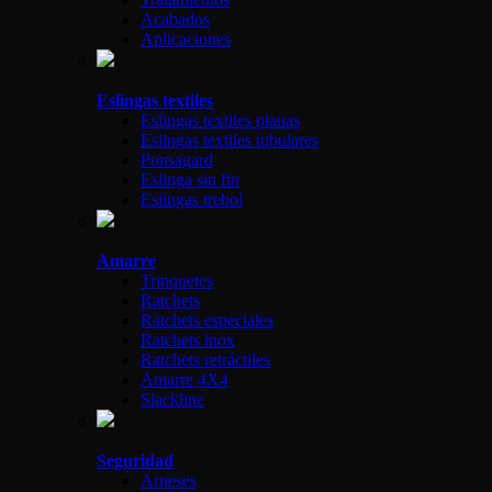
Acabados
Aplicaciones
Eslingas textiles
Eslingas textiles planas
Eslingas textiles tubulares
Ponsagard
Eslinga sin fin
Eslingas trebol
Amarre
Trinquetes
Ratchets
Ratchets especiales
Ratchets inox
Ratchets retráctiles
Amarre 4X4
Slackline
Seguridad
Arneses