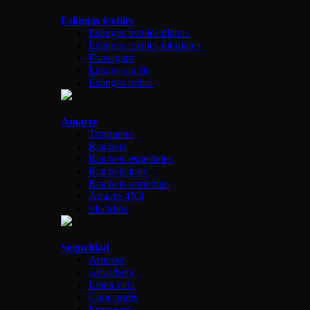
Eslingas textiles
Eslingas textiles planas
Eslingas textiles tubulares
Ponsagard
Eslinga sin fin
Eslingas trebol
Amarre
Trinquetes
Ratchets
Ratchets especiales
Ratchets inox
Ratchets retráctiles
Amarre 4X4
Slackline
Seguridad
Arneses
Absorbers
Linea vida
Conectores
Ergonomia