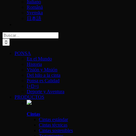
Italiano
Română
Svenska
日本語
Buscar:
PONSA
En el Mundo
Historia
Visión y Misión
Del hilo a la cinta
Ponsa es Calidad
I+D+i
Deporte y Aventura
PRODUCTOS
Cintas
Cintas estándar
Cintas técnicas
Cintas sostenibles
Tratamientos