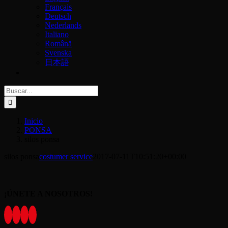
Français
Deutsch
Nederlands
Italiano
Română
Svenska
日本語
Buscar:
Inicio
PONSA
silos ponsa
silos ponsa
costumer service
2017-07-11T10:51:20+00:00
¡ÚNETE A NOSOTROS!