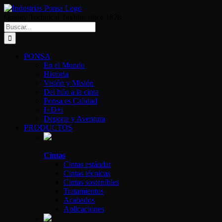
Saltar
al
Quality Technical Textiles since 1828
contenido
Buscar:
PONSA
En el Mundo
Historia
Visión y Misión
Del hilo a la cinta
Ponsa es Calidad
I+D+i
Deporte y Aventura
PRODUCTOS
Cintas
Cintas estándar
Cintas técnicas
Cintas sostenibles
Tratamientos
Acabados
Aplicaciones