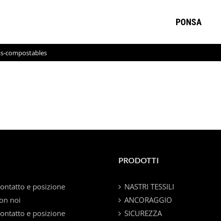
PONSA
as-compostables
PRODOTTI
contatto e posizione
NASTRI TESSILI
on noi
ANCORAGGIO
contatto e posizione
SICUREZZA