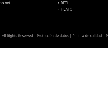
on noi
RETI
FILATO
 All Rights Reserved |
Protección de datos
|
Política de calidad
|
P