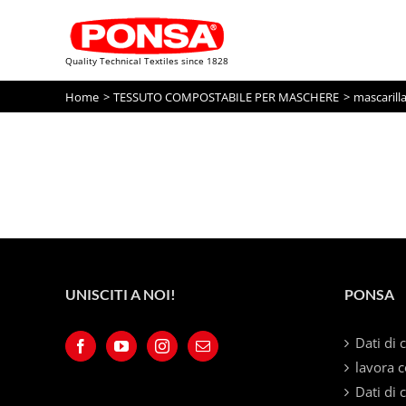
Quality Technical Textiles since 1828
Skip
Home
TESSUTO COMPOSTABILE PER MASCHERE
mascarill
to
content
UNISCITI A NOI!
PONSA
Dati di 
lavora c
Dati di 