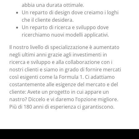
abbia una durata ottimale.
Un reparto di design dove creiamo i loghi
che il cliente desidera.
Un reparto di ricerca e sviluppo dove
ricerchiamo nuovi modelli applicativi.
Il nostro livello di specializzazione è aumentato
negli ultimi anni grazie agli investimenti in
ricerca e sviluppo e alla collaborazione con i
nostri clienti e siamo in grado di fornire mercati
così esigenti come la Formula 1. Ci adattiamo
costantemente alle esigenze del mercato e del
cliente: Avete un progetto in cui appare un
nastro? Diccelo e vi daremo l’opzione migliore.
Più di 180 anni di esperienza ci garantiscono.