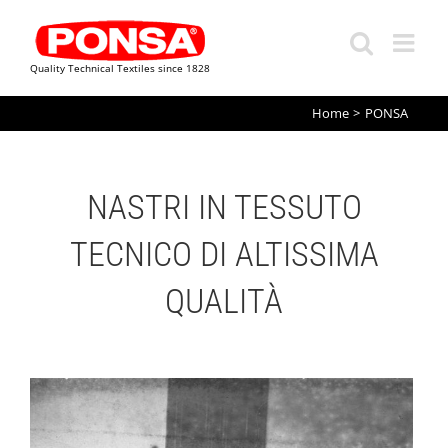
Quality Technical Textiles since 1828
Skip
Home
PONSA
to
content
NASTRI IN TESSUTO
TECNICO DI ALTISSIMA
QUALITÀ