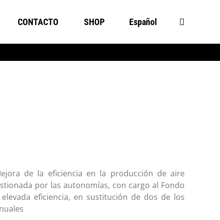
CONTACTO
SHOP
Español
jora de la eficiencia en la producción de aire
estionada por las autonomías, con cargo al Fondo
elevada eficiencia, en sustitución de dos de los
nuales