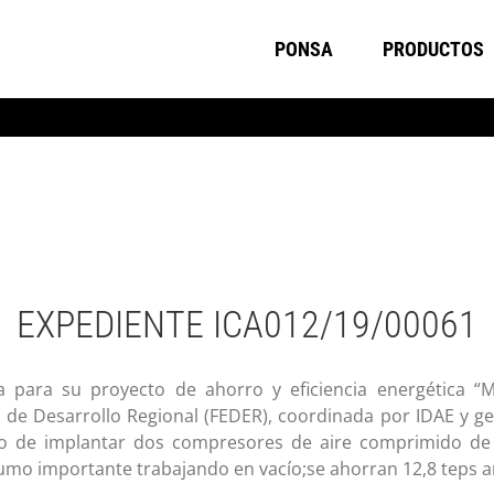
PONSA
PRODUCTOS
EXPEDIENTE ICA012/19/00061
para su proyecto de ahorro y eficiencia energética “Me
de Desarrollo Regional (FEDER), coordinada por IDAE y g
ivo de implantar dos compresores de aire comprimido de 
mo importante trabajando en vacío;se ahorran 12,8 teps a