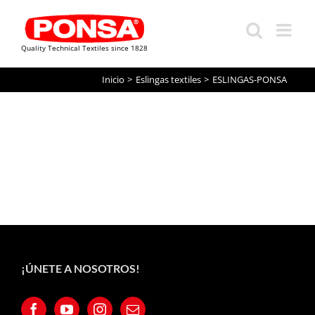
Quality Technical Textiles since 1828
Saltar
Inicio
Eslingas textiles
ESLINGAS-PONSA
al
contenido
¡ÚNETE A NOSOTROS!