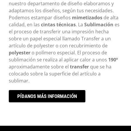
nuestro departamento de diseño elaboramos y
adaptamos los diseños, según tus necesidades.
Podemos estampar diseños
mimetizados
de alta
calidad, en las
cintas técnicas
. La
Sublimación
es
el proceso de transferir una impresión hecha
sobre un papel especial llamado Transfer a un
artículo de polyester o con recubrimiento de
polyester
o polímero especial. El proceso de
sublimación se realiza al aplicar calor a unos
190º
aproximadamente sobre el
transfer
que se ha
colocado sobre la superficie del artículo a
sublimar.
PÍDANOS MÁS INFORMACIÓN