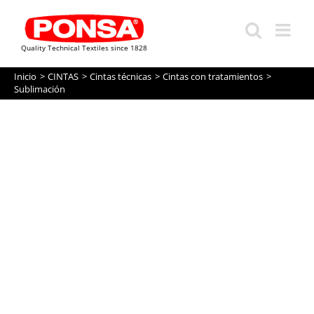
Quality Technical Textiles since 1828
Saltar
Inicio
CINTAS
Cintas técnicas
Cintas con tratamientos
al
Sublimación
contenido