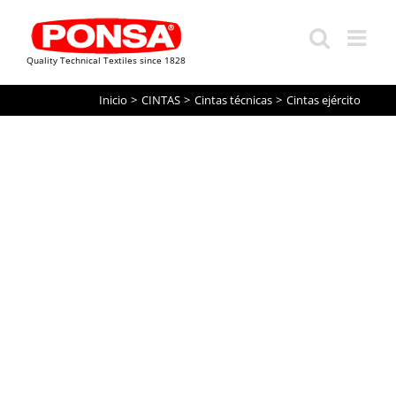
Quality Technical Textiles since 1828
Saltar
Inicio
CINTAS
Cintas técnicas
Cintas ejército
al
contenido