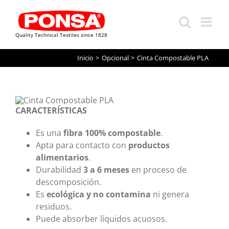
Quality Technical Textiles since 1828
Saltar
Inicio
Opcional
Cinta Compostable PLA
al
contenido
CARACTERÍSTICAS
Es una
fibra 100% compostable
.
Apta para contacto con
productos
alimentarios
.
Durabilidad
3 a 6 meses
en proceso de
descomposición.
Es
ecológica y no contamina
ni genera
residuos.
Puede absorber líquidos acuosos.