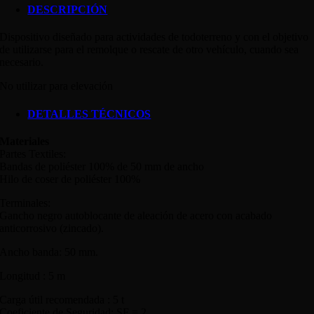
DESCRIPCIÓN
Dispositivo diseñado para actividades de todoterreno y con el objetivo
de utilizarse para el remolque o rescate de otro vehículo, cuando sea
necesario.
No utilizar para elevación
DETALLES TÉCNICOS
Materiales
Partes Textiles:
Bandas de poliéster 100% de 50 mm de ancho
Hilo de coser de poliéster 100%
Terminales:
Gancho negro autoblocante de aleación de acero con acabado
anticorrosivo (zincado).
Ancho banda: 50 mm.
Longitud : 5 m
Carga útil recomendada : 5 t
Coeficiente de Seguridad: SF = 2