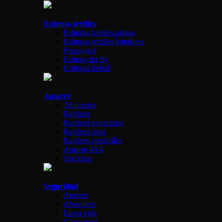
Eslingas textiles
Eslingas textiles planas
Eslingas textiles tubulares
Ponsagard
Eslinga sin fin
Eslingas trebol
Amarre
Trinquetes
Ratchets
Ratchets especiales
Ratchets inox
Ratchets retráctiles
Amarre 4X4
Slackline
Seguridad
Arneses
Absorbers
Linea vida
Conectores