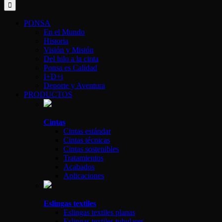
PONSA
En el Mundo
Historia
Visión y Misión
Del hilo a la cinta
Ponsa es Calidad
I+D+i
Deporte y Aventura
PRODUCTOS
Cintas
Cintas estándar
Cintas técnicas
Cintas sostenibles
Tratamientos
Acabados
Aplicaciones
Eslingas textiles
Eslingas textiles planas
Eslingas textiles tubulares