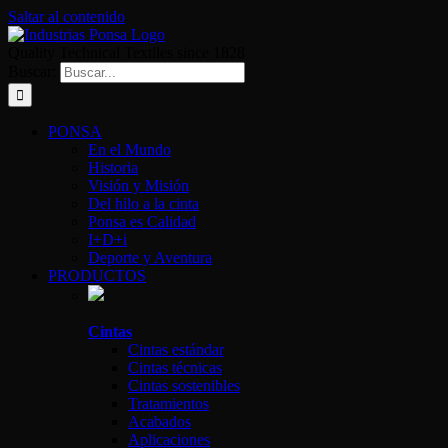
Saltar al contenido
Quality Technical Textiles since 1828
Buscar:
PONSA
En el Mundo
Historia
Visión y Misión
Del hilo a la cinta
Ponsa es Calidad
I+D+i
Deporte y Aventura
PRODUCTOS
Cintas
Cintas estándar
Cintas técnicas
Cintas sostenibles
Tratamientos
Acabados
Aplicaciones