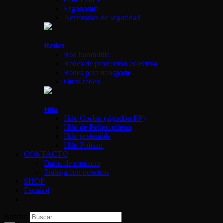
Ergonomia
Accesorios de seguridad
Redes
Red barandilla
Redes de protección colectiva
Redes para transporte
Otras redes
Hilo
Hilo Coslan (algodón PP)
Hilo de Polipropileno
Hilo sostenible
Hilo Polisan
CONTACTO
Datos de contacto
Trabaja con nosotros
SHOP
Español
Buscar: