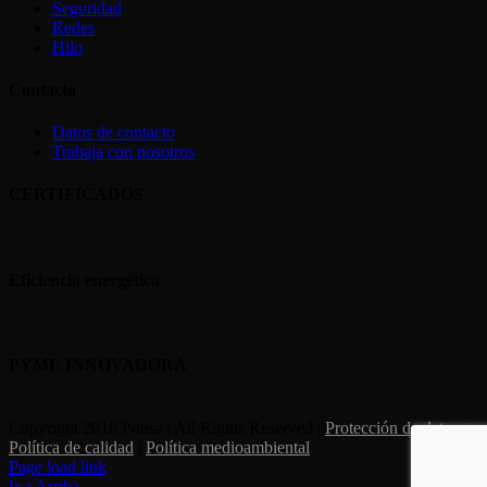
Seguridad
Redes
Hilo
Contacto
Datos de contacto
Trabaja con nosotros
CERTIFICADOS
Eficiencia energética
PYME INNOVADORA
Copyright 2018 Ponsa | All Rights Reserved |
Protección de datos
|
Política de calidad
|
Política medioambiental
Page load link
Ir a Arriba