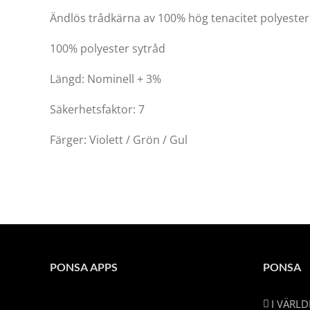
Ändlös trådkärna av 100% hög tenacitet polyester
100% polyester sytråd
Längd: Nominell + 3%
Säkerhetsfaktor: 7
Färger: Violett / Grön / Gul
PONSA APPS
PONSA
I VÄRL