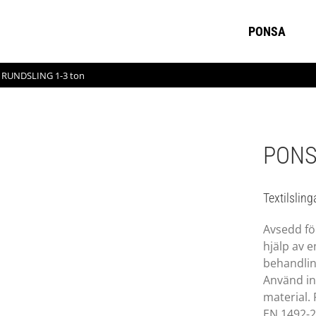
PONSA
RUNDSLING 1-3 ton
PONS
Textilsling
Avsedd för
hjälp av e
behandlin
Använd int
material
EN 1492-2