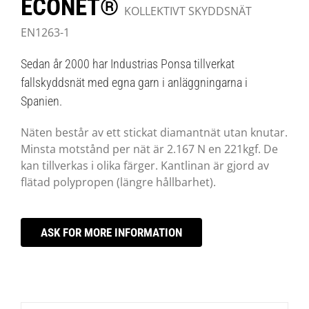
ECONET®
KOLLEKTIVT SKYDDSNÄT
EN1263-1
Sedan år 2000 har Industrias Ponsa tillverkat
fallskyddsnät med egna garn i anläggningarna i
Spanien.
Näten består av ett stickat diamantnät utan knutar.
Minsta motstånd per nät är 2.167 N en 221kgf. De
kan tillverkas i olika färger. Kantlinan är gjord av
flätad polypropen (längre hållbarhet).
ASK FOR MORE INFORMATION