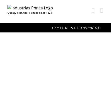
Quality Technical Textiles since 1828
Skip
Home
NETS
TRANSPORTNÄT
to
content