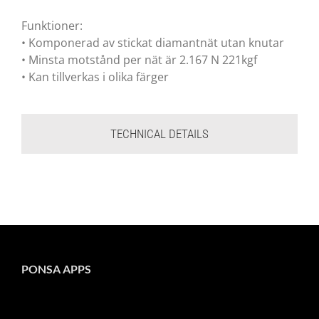
Funktioner:
• Komponerad av stickat diamantnät utan knutar
• Minsta motstånd per nät är 2.167 N 221kgf
• Kan tillverkas i olika färger
TECHNICAL DETAILS
PONSA APPS