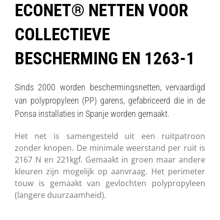
ECONET®
NETTEN VOOR
COLLECTIEVE
BESCHERMING EN 1263-1
Sinds 2000 worden beschermingsnetten, vervaardigd
van polypropyleen (PP) garens, gefabriceerd die in de
Ponsa installaties in Spanje worden gemaakt.
Het net is samengesteld uit een ruitpatroon
zonder knopen. De minimale weerstand per ruit is
2167 N en 221kgf. Gemaakt in groen maar andere
kleuren zijn mogelijk op aanvraag. Het perimeter
touw is gemaakt van gevlochten polypropyleen
(langere duurzaamheid).