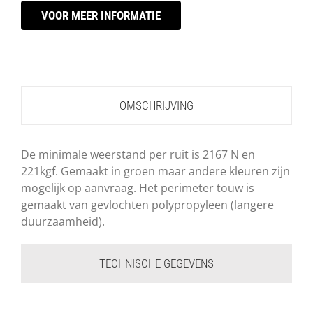
VOOR MEER INFORMATIE
OMSCHRIJVING
De minimale weerstand per ruit is 2167 N en
221kgf. Gemaakt in groen maar andere kleuren zijn
mogelijk op aanvraag. Het perimeter touw is
gemaakt van gevlochten polypropyleen (langere
duurzaamheid).
TECHNISCHE GEGEVENS