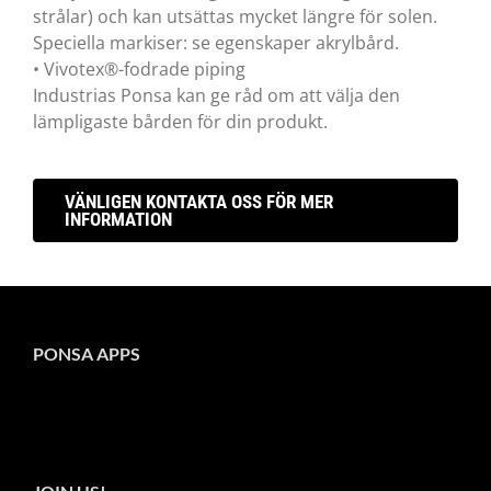
strålar) och kan utsättas mycket längre för solen.
Speciella markiser: se egenskaper akrylbård.
• Vivotex®-fodrade piping
Industrias Ponsa kan ge råd om att välja den
lämpligaste bården för din produkt.
VÄNLIGEN KONTAKTA OSS FÖR MER
INFORMATION
PONSA APPS