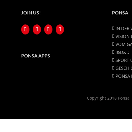
JOIN US!
PONSA
IN DER
VISION
VOM GA
I&D&D
PONSA APPS
SPORT 
GESCHI
PONSA 
Copyright 2018 Ponsa |