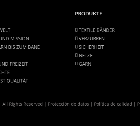
PRODUKTE
 WELT
TEXTILE BÄNDER
 UND MISSION
VERZURREN
RN BIS ZUM BAND
SICHERHEIT
NETZE
UND FREIZEIT
GARN
CHTE
IST QUALITÄT
 All Rights Reserved |
Protección de datos
|
Política de calidad
|
P