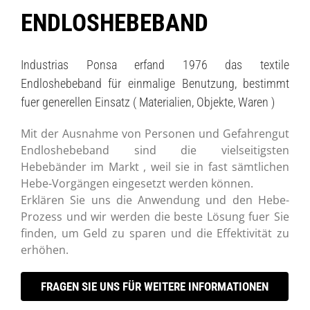
ENDLOSHEBEBAND
Industrias Ponsa erfand 1976 das textile
Endloshebeband für einmalige Benutzung, bestimmt
fuer generellen Einsatz ( Materialien, Objekte, Waren )
Mit der Ausnahme von Personen und Gefahrengut
Endloshebeband sind die vielseitigsten
Hebebänder im Markt , weil sie in fast sämtlichen
Hebe-Vorgängen eingesetzt werden können.
Erklären Sie uns die Anwendung und den Hebe-
Prozess und wir werden die beste Lösung fuer Sie
finden, um Geld zu sparen und die Effektivität zu
erhöhen.
FRAGEN SIE UNS FÜR WEITERE INFORMATIONEN