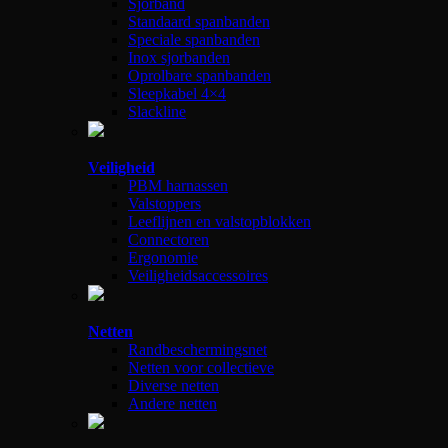
Sjorband
Standaard spanbanden
Speciale spanbanden
Inox sjorbanden
Oprolbare spanbanden
Sleepkabel 4×4
Slackline
Veiligheid
PBM harnassen
Valstoppers
Leeflijnen en valstopblokken
Connectoren
Ergonomie
Veiligheidsaccessoires
Netten
Randbeschermingsnet
Netten voor collectieve
Diverse netten
Andere netten