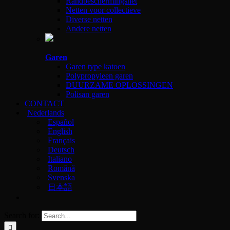
Randbeschermingsnet
Netten voor collectieve
Diverse netten
Andere netten
Garen
Garen type katoen
Polypropyleen garen
DUURZAME OPLOSSINGEN
Polisan garen
CONTACT
Nederlands
Español
English
Français
Deutsch
Italiano
Română
Svenska
日本語
Search for: