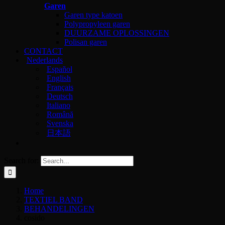
Garen
Garen type katoen
Polypropyleen garen
DUURZAME OPLOSSINGEN
Polisan garen
CONTACT
Nederlands
Español
English
Français
Deutsch
Italiano
Română
Svenska
日本語
Search for:
Home
TEXTIEL BAND
BEHANDELINGEN
cosido