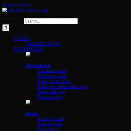
Skip to content
Quality Technical Textiles since 1828
Search for:
PONSA
GESCHIEDENIS
PRODUKTEN
Textiel band
Standaard band
Technisch band
Ecologische tapes
Band met nabehandelingen
Behandelingen
Toepassingen
Hijsen
Platte hijsband
Rondstroppen
Ponsagard