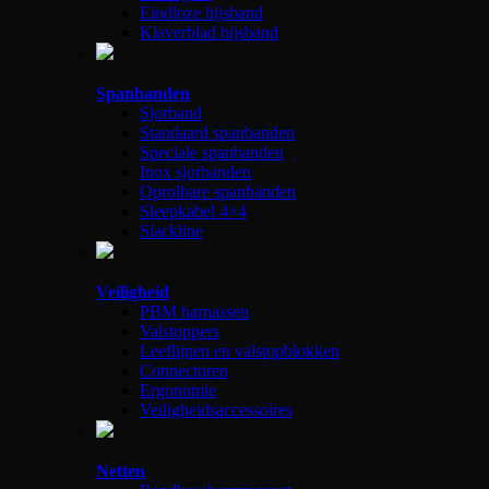
Eindloze hijsband
Klaverblad hijsband
Spanbanden
Sjorband
Standaard spanbanden
Speciale spanbanden
Inox sjorbanden
Oprolbare spanbanden
Sleepkabel 4×4
Slackline
Veiligheid
PBM harnassen
Valstoppers
Leeflijnen en valstopblokken
Connectoren
Ergonomie
Veiligheidsaccessoires
Netten