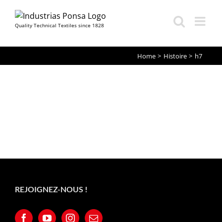
Quality Technical Textiles since 1828
Skip
Home
Histoire
h7
to
content
REJOIGNEZ-NOUS !