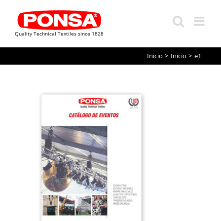
Quality Technical Textiles since 1828
Saltar
Inicio
Inicio
e1
al
contenido